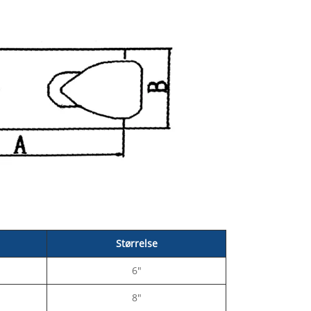
Størrelse
6"
8"