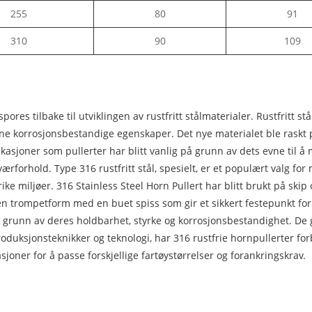
255
80
91
310
90
109
spores tilbake til utviklingen av rustfritt stålmaterialer. Rustfritt s
sine korrosjonsbestandige egenskaper. Det nye materialet ble raskt 
ikasjoner som pullerter har blitt vanlig på grunn av dets evne til å
rforhold. Type 316 rustfritt stål, spesielt, er et populært valg fo
ke miljøer. 316 Stainless Steel Horn Pullert har blitt brukt på skip 
n trompetform med en buet spiss som gir et sikkert festepunkt for et 
grunn av deres holdbarhet, styrke og korrosjonsbestandighet. De gir 
oduksjonsteknikker og teknologi, har 316 rustfrie hornpullerter fo
asjoner for å passe forskjellige fartøystørrelser og forankringskrav.