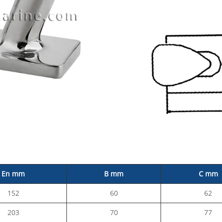
En mm
B mm
C mm
152
60
62
203
70
77