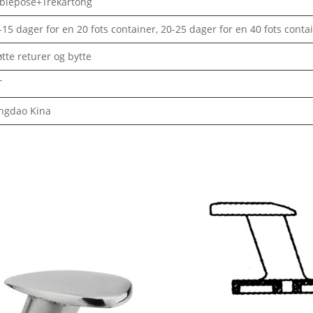
blepose+Trekartong
-15 dager for en 20 fots container, 20-25 dager for en 40 fots conta
øtte returer og bytte
T
ngdao Kina