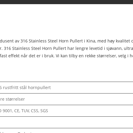
nt av 316 Stainless Steel Horn Pullert i Kina, med høy kvalitet og r
r. 316 Stainless Steel Horn Pullert har lengre levetid i sjøvann, ultr
fast effekt når det er i bruk. Vi kan tilby en rekke størrelser, velg 
6 rustfritt stål hornpullert
ere størrelser
O 9001, CE, TUV, CSS, SGS