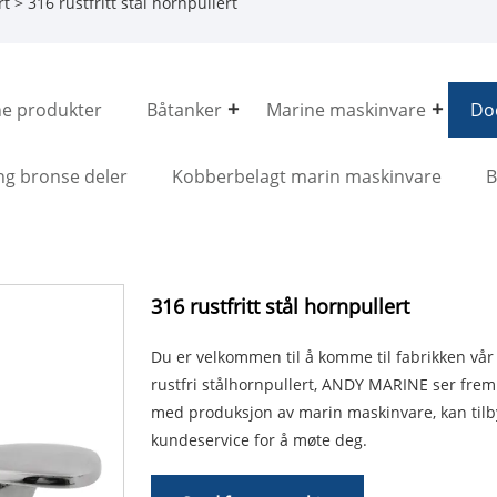
rt
> 316 rustfritt stål hornpullert
ne produkter
Båtanker
Marine maskinvare
Doc
ng bronse deler
Kobberbelagt marin maskinvare
B
316 rustfritt stål hornpullert
Du er velkommen til å komme til fabrikken vår f
rustfri stålhornpullert, ANDY MARINE ser frem 
med produksjon av marin maskinvare, kan tilby 
kundeservice for å møte deg.