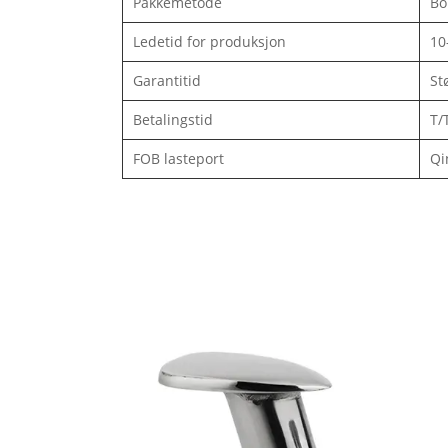
Pakkemetode
Bo
Ledetid for produksjon
10
Garantitid
St
Betalingstid
T/
FOB lasteport
Qi