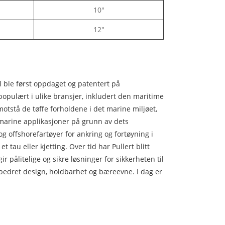
10"
12"
tål ble først oppdaget og patentert på
populært i ulike bransjer, inkludert den maritime
 motstå de tøffe forholdene i det marine miljøet,
r marine applikasjoner på grunn av dets
og offshorefartøyer for ankring og fortøyning i
tau eller kjetting. Over tid har Pullert blitt
pålitelige og sikre løsninger for sikkerheten til
rbedret design, holdbarhet og bæreevne. I dag er