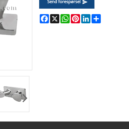
Send forespørsel
Facebook
X
WhatsApp
Pinterest
LinkedIn
Share