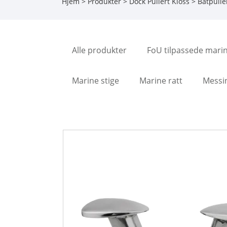
Hjem
>
Produkter
>
Dock Pullert Kloss
>
Båtpulle
Alle produkter
FoU tilpassede mari
Marine stige
Marine ratt
Messi