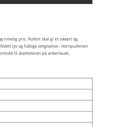
imelig pris. Pullert skal gi et sikkert og
afiolett lys og fuktige omgivelser. Hornpullerten
i henhold til diameteren på ankertauet.