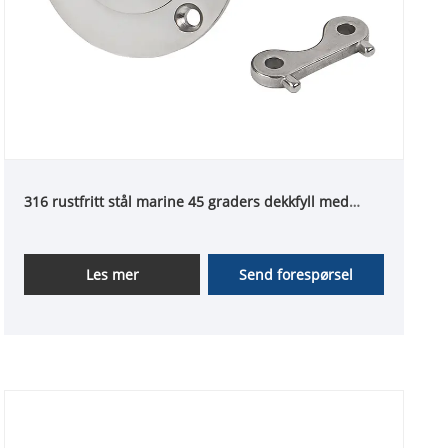
316 rustfritt stål marine 45 graders dekkfyll med
nøkkel
Les mer
Send forespørsel