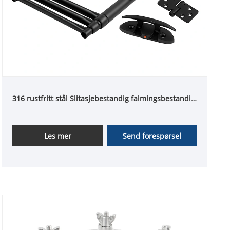
316 rustfritt stål Slitasjebestandig falmingsbestandig
matt svart marine maskinvaredeler
Les mer
Send forespørsel