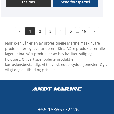
Les mer
Send forespørsel
<
1
2
3
4
5
...
16
>
Fabrikken vår er en av profesjonelle Marine maskinvare-
produsenter og leverandører i Kina. Våre produkter er alle
laget i Kina. Vårt produkt er av høy kvalitet, stilig og
holdbart. Og vårt speilpolerte produkt er
korrosjonsbestandig. Vi tilbyr skreddersydde tjenester. Og vi
vil gi deg et tilbud og prisliste.
+86-15865772126