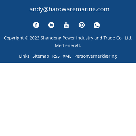
andy@hardwaremarine.com
Copyright © 2023 Shandong Power Industry and Trade Co., Ltd.
Med enerett.
Links
Sitemap
RSS
XML
Personvernerklæring