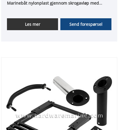
Marinebåt nylonplast gjennom skrogavløp med
fakling og toppdeksel i rustfritt stål
Les mer
Send forespørsel