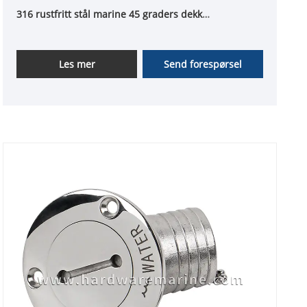
316 rustfritt stål marine 45 graders dekk
drivstofffyller
Les mer
Send forespørsel