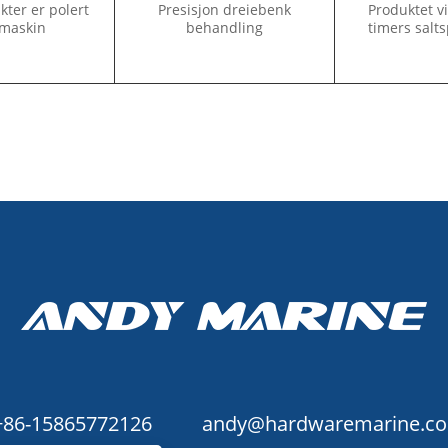
ter er polert
Presisjon dreiebenk
Produktet vi
maskin
behandling
timers salts
+86-15865772126
andy@hardwaremarine.c