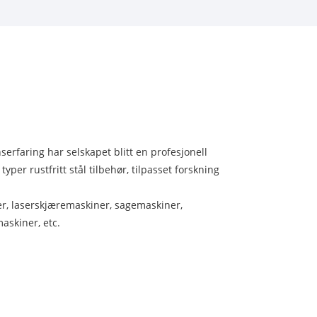
erfaring har selskapet blitt en profesjonell
per rustfritt stål tilbehør, tilpasset forskning
r, laserskjæremaskiner, sagemaskiner,
askiner, etc.