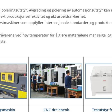
e poleringsutstyr. Avgrading og polering av automasjonsutstyr kan 
økt produksjonseffektivitet og økt arbeidssikkerhet.
estmaskiner som oppfyller internasjonale standarder, og produktene h
varene ved høy temperatur for å gjøre materialene mer seige, og 
ste.
ngsmaskin
CNC dreiebenk
Testutstyr f