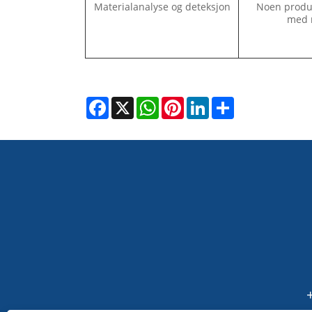
Materialanalyse og deteksjon
Noen produk
med 
Facebook
X
WhatsApp
Pinterest
LinkedIn
Share