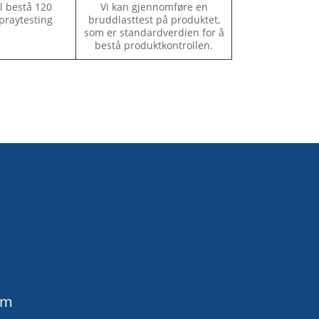
l bestå 120
Vi kan gjennomføre en
praytesting
bruddlasttest på produktet,
som er standardverdien for å
bestå produktkontrollen.
om