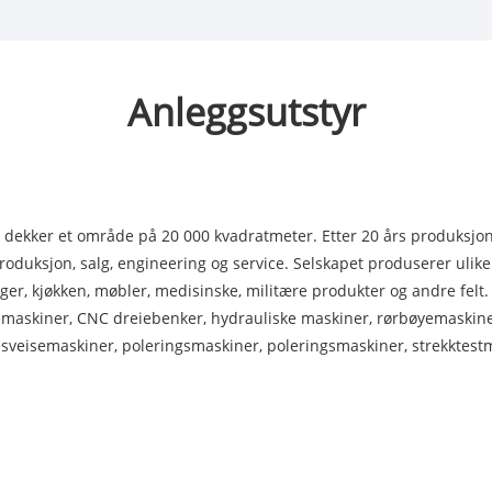
Anleggsutstyr
g dekker et område på 20 000 kvadratmeter. Etter 20 års produksjons
oduksjon, salg, engineering og service. Selskapet produserer ulike ty
nger, kjøkken, møbler, medisinske, militære produkter og andre felt.
emaskiner, CNC dreiebenker, hydrauliske maskiner, rørbøyemaskine
veisemaskiner, poleringsmaskiner, poleringsmaskiner, strekktestm