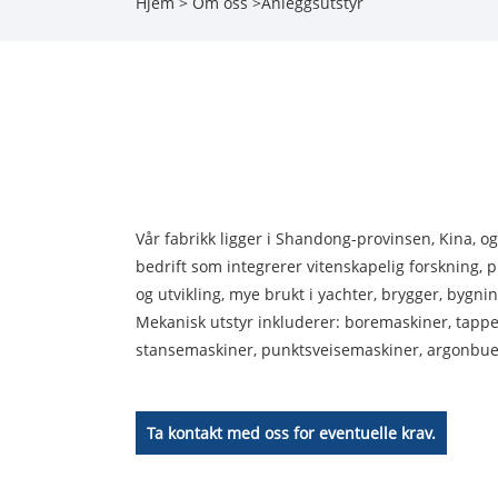
Hjem
>
Om oss
>
Anleggsutstyr
Vår fabrikk ligger i Shandong-provinsen, Kina, o
bedrift som integrerer vitenskapelig forskning, pr
og utvikling, mye brukt i yachter, brygger, bygni
Mekanisk utstyr inkluderer: boremaskiner, tapp
stansemaskiner, punktsveisemaskiner, argonbues
Ta kontakt med oss ​​for eventuelle krav.