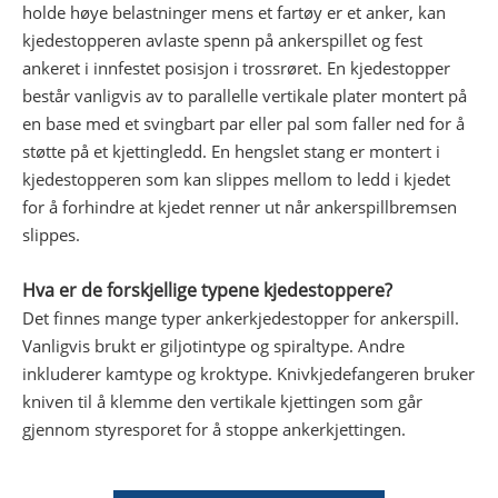
holde høye belastninger mens et fartøy er et anker, kan
kjedestopperen avlaste spenn på ankerspillet og fest
ankeret i innfestet posisjon i trossrøret. En kjedestopper
består vanligvis av to parallelle vertikale plater montert på
en base med et svingbart par eller pal som faller ned for å
støtte på et kjettingledd. En hengslet stang er montert i
kjedestopperen som kan slippes mellom to ledd i kjedet
for å forhindre at kjedet renner ut når ankerspillbremsen
slippes.
Hva er de forskjellige typene kjedestoppere?
Det finnes mange typer ankerkjedestopper for ankerspill.
Vanligvis brukt er giljotintype og spiraltype. Andre
inkluderer kamtype og kroktype. Knivkjedefangeren bruker
kniven til å klemme den vertikale kjettingen som går
gjennom styresporet for å stoppe ankerkjettingen.