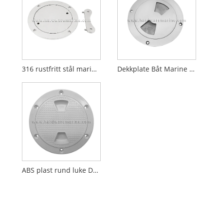
316 rustfritt stål marine rund dekkplate med nøkkel
Dekkplate Båt Marine polert dekk 316 rustfritt stål
ABS plast rund luke Dekkplate