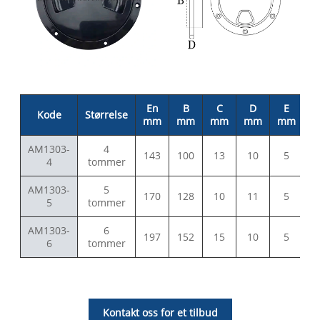
En
B
C
D
E
Kode
Størrelse
mm
mm
mm
mm
mm
AM1303-
4
143
100
13
10
5
4
tommer
AM1303-
5
170
128
10
11
5
5
tommer
AM1303-
6
197
152
15
10
5
6
tommer
Kontakt oss for et tilbud