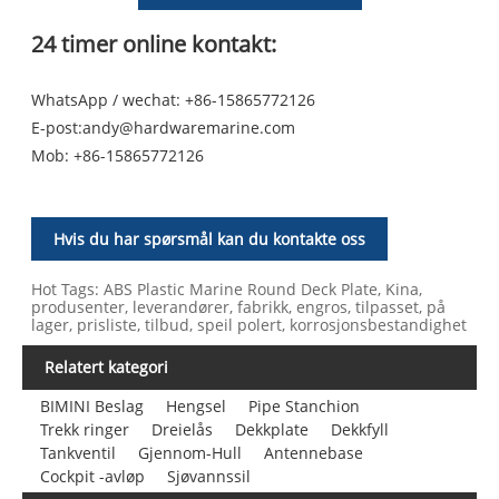
24 timer online kontakt:
WhatsApp / wechat: +86-15865772126
E-post:
andy@hardwaremarine.com
Mob:
+86-15865772126
Hvis du har spørsmål kan du kontakte oss
Hot Tags: ABS Plastic Marine Round Deck Plate, Kina,
produsenter, leverandører, fabrikk, engros, tilpasset, på
lager, prisliste, tilbud, speil polert, korrosjonsbestandighet
Relatert kategori
BIMINI Beslag
Hengsel
Pipe Stanchion
Trekk ringer
Dreielås
Dekkplate
Dekkfyll
Tankventil
Gjennom-Hull
Antennebase
Cockpit -avløp
Sjøvannssil