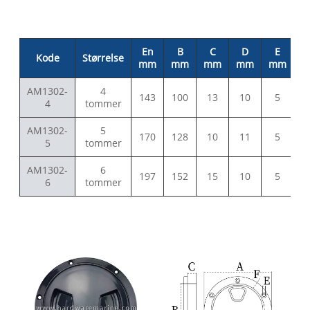
En
B
C
D
E
Kode
Størrelse
mm
mm
mm
mm
mm
AM1302-
4
143
100
13
10
5
4
tommer
AM1302-
5
170
128
10
11
5
5
tommer
AM1302-
6
197
152
15
10
5
6
tommer