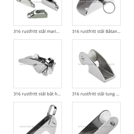
316 rustfritt stål marint tau Clam Cleat
316 rustfritt stål Båtankerkjedelåsstopper
316 rustfritt stål båt hengslet selvlansering av bue-rulle
316 rustfritt stål tung baug ankerrulle