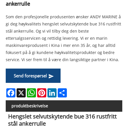
ankerrulle
Som den profesjonelle produsenten ønsker ANDY MARINE å
gi deg høykvalitets hengslet selvutskytende bue 316 rustfritt
stål ankerrulle. Og vi vil tilby deg den beste
ettersalgsservicen og rettidig levering. Vi er en marin
maskinvareprodusent i Kina i mer enn 35 år, og har alltid
fokusert på å gi kundene høykvalitetsprodukter og bedre
service. Vi ser frem til å være din langsiktige partner i Kina.
Send forespørsel
Facebook
X
WhatsApp
Pinterest
LinkedIn
Share
produktbeskrivelse
Hengslet selvutskytende bue 316 rustfritt
stål ankerrulle