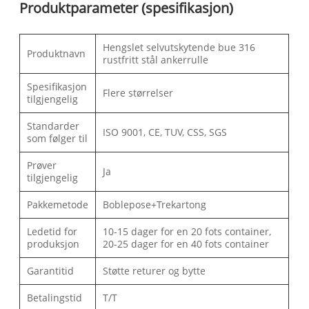
Produktparameter (spesifikasjon)
Hengslet selvutskytende bue 316
Produktnavn
rustfritt stål ankerrulle
Spesifikasjon
Flere størrelser
tilgjengelig
Standarder
ISO 9001, CE, TUV, CSS, SGS
som følger til
Prøver
Ja
tilgjengelig
Pakkemetode
Boblepose+Trekartong
Ledetid for
10-15 dager for en 20 fots container,
produksjon
20-25 dager for en 40 fots container
Garantitid
Støtte returer og bytte
Betalingstid
T/T